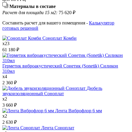
Материалы в составе
Расчет для площади 15 м2:
75 620
₽
Составить расчет для вашего помещения -
Калькулятор
готовых решений
Соноплат Комби
x
23
61 180
₽
Герметик виброакустический Сонетик (Sonetik) Силикон
310мл
x
4
2 360
₽
Дюбель
звукоизоляционный Соноплат
x
2
3 660
₽
Лента Виброфлор 6 мм
x
2
2 630
₽
Лента Соноплат