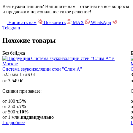
Вам нужна тишина? Напишите нам – ответим на все вопросы
и предложим персональное тихое решение!
Написать нам
Позвонить
МАХ
WhatsApp
Telegram
Похожие
товары
Без бейджа
Б
Система звукоизоляции стен "Слим А"
С
52.5 мм
15 дБ
61
3
от
3 549
₽
о
Скидки при заказе:
С
от 100 т.
5%
о
от 250 т.
7%
о
от 500 т.
10%
о
от 1 млн.
индивидуально
о
Подробнее