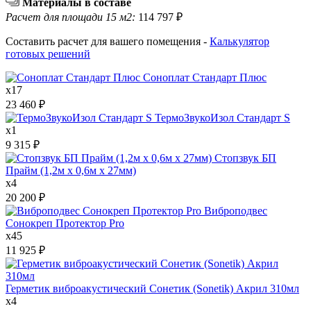
Материалы в составе
Расчет для площади 15 м2:
114 797
₽
Составить расчет для вашего помещения -
Калькулятор
готовых решений
Соноплат Стандарт Плюс
x
17
23 460
₽
ТермоЗвукоИзол Стандарт S
x
1
9 315
₽
Стопзвук БП
Прайм (1,2м х 0,6м х 27мм)
x
4
20 200
₽
Виброподвес
Сонокреп Протектор Pro
x
45
11 925
₽
Герметик виброакустический Сонетик (Sonetik) Акрил 310мл
x
4