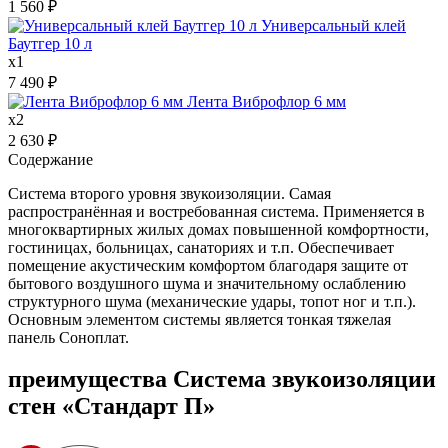
1 560
₽
Универсальный клей
Баутгер 10 л
x
1
7 490
₽
Лента Виброфлор 6 мм
x
2
2 630
₽
Содержание
Система второго уровня звукоизоляции. Самая
распространённая и востребованная система. Применяется в
многоквартирных жилых домах повышенной комфортности,
гостиницах, больницах, санаториях и т.п. Обеспечивает
помещение акустическим комфортом благодаря защите от
бытового воздушного шума и значительному ослаблению
структурного шума (механические удары, топот ног и т.п.).
Основным элементом системы является тонкая тяжелая
панель Соноплат.
преимущества
Система звукоизоляции
стен «Стандарт П»