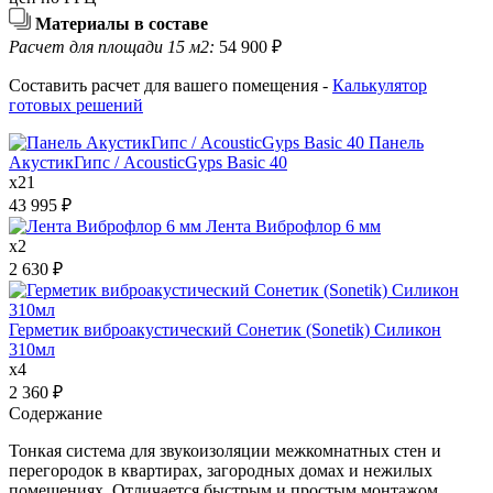
Материалы в составе
Расчет для площади 15 м2:
54 900
₽
Составить расчет для вашего помещения -
Калькулятор
готовых решений
Панель
АкустикГипс / AcousticGyps Basic 40
x
21
43 995
₽
Лента Виброфлор 6 мм
x
2
2 630
₽
Герметик виброакустический Сонетик (Sonetik) Силикон
310мл
x
4
2 360
₽
Содержание
Тонкая система для звукоизоляции межкомнатных стен и
перегородок в квартирах, загородных домах и нежилых
помещениях. Отличается быстрым и простым монтажом.