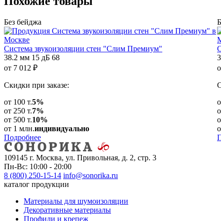
Похожие
товары
Без бейджа
Б
Система звукоизоляции стен "Слим Премиум"
С
38.2 мм
15 дБ
68
3
от
7 012
₽
о
Скидки при заказе:
С
от 100 т.
5%
о
от 250 т.
7%
о
от 500 т.
10%
о
от 1 млн.
индивидуально
о
Подробнее
109145 г. Москва, ул. Привольная, д. 2, стр. 3
Пн-Вс: 10:00 - 20:00
8 (800) 250-15-14
info@sonorika.ru
каталог продукции
Материалы для шумоизоляции
Декоративные материалы
Профили и крепеж