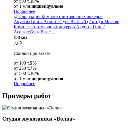
от 500 т.
10%
от 1 млн.
индивидуально
Подробнее
Комплект потолочных анкеров АкустикГипс /
AcousticGyps Basic ...
∅8 мм
72
₽
Скидки при заказе:
от 100 т.
5%
от 250 т.
7%
от 500 т.
10%
от 1 млн.
индивидуально
Подробнее
Примеры
работ
Студия звукозаписи «Волна»