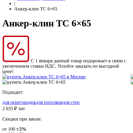
|
Анкер-клин ТС 6×65
Анкер-клин ТС 6×65
С 1 января данный товар подорожает в связи с
увеличением ставки НДС. Успейте заказать по выгодной
цене!
Подходит:
для перегородок
для потолков
для стен
2 035
₽
/шт
Скидки при заказе:
от 100 т.
5%