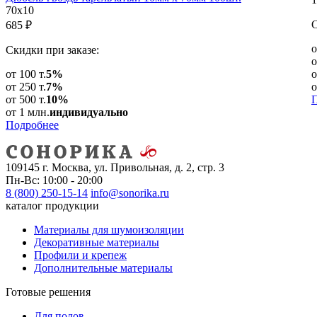
70х10
С
685
₽
о
Скидки при заказе:
о
от 100 т.
5%
о
от 250 т.
7%
о
от 500 т.
10%
от 1 млн.
индивидуально
Подробнее
109145 г. Москва, ул. Привольная, д. 2, стр. 3
Пн-Вс: 10:00 - 20:00
8 (800) 250-15-14
info@sonorika.ru
каталог продукции
Материалы для шумоизоляции
Декоративные материалы
Профили и крепеж
Дополнительные материалы
Готовые решения
Для полов