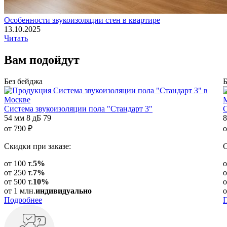
Особенности звукоизоляции стен в квартире
13.10.2025
Читать
Вам
подойдут
Без бейджа
Б
Система звукоизоляции пола "Стандарт 3"
С
54 мм
8 дБ
79
8
от
790
₽
о
Скидки при заказе:
С
от 100 т.
5%
о
от 250 т.
7%
о
от 500 т.
10%
о
от 1 млн.
индивидуально
о
Подробнее