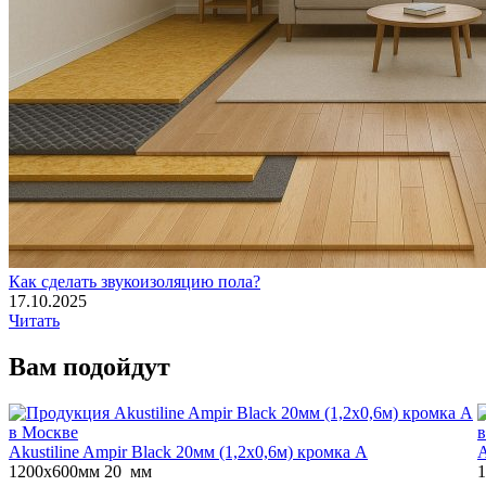
Как сделать звукоизоляцию пола?
17.10.2025
Читать
Вам
подойдут
Akustiline Ampir Black 20мм (1,2x0,6м) кромка А
A
1200x600мм
20 мм