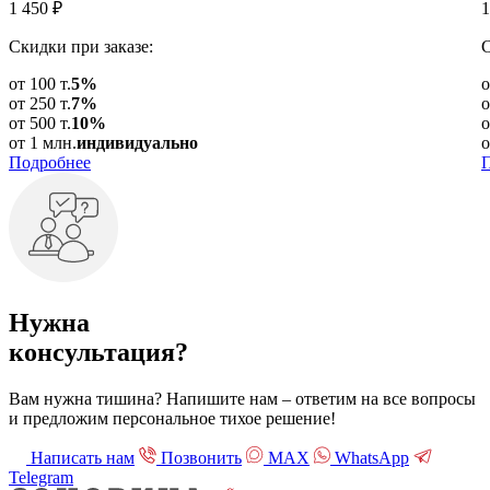
1 450
₽
1
Скидки при заказе:
С
от 100 т.
5%
о
от 250 т.
7%
о
от 500 т.
10%
о
от 1 млн.
индивидуально
о
Подробнее
Нужна
консультация?
Вам нужна тишина? Напишите нам – ответим на все вопросы
и предложим персональное тихое решение!
Написать нам
Позвонить
МАХ
WhatsApp
Telegram