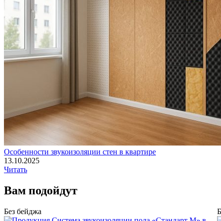
Особенности звукоизоляции стен в квартире
13.10.2025
Читать
Вам
подойдут
Без бейджа
Б