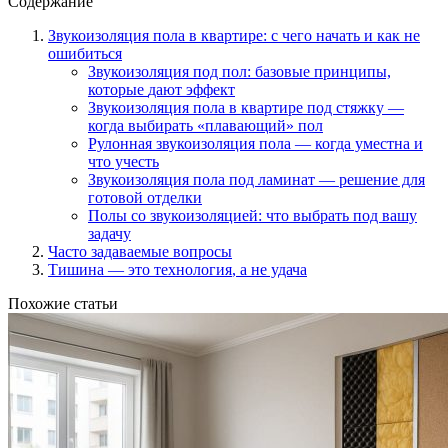
Содержание
Звукоизоляция пола в квартире:
с чего начать
и как не
ошибиться
Звукоизоляция под пол: базовые принципы,
которые
дают эффект
Звукоизоляция пола в квартире
под стяжку
—
когда выбирать «плавающий» пол
Рулонная звукоизоляция пола — когда уместна и
что учесть
Звукоизоляция пола
под ламинат
— решение для
готовой отделки
Полы со звукоизоляцией:
что выбрать
под вашу
задачу
Часто задаваемые
вопросы
Тишина — это
технология
, а не удача
Похожие статьи