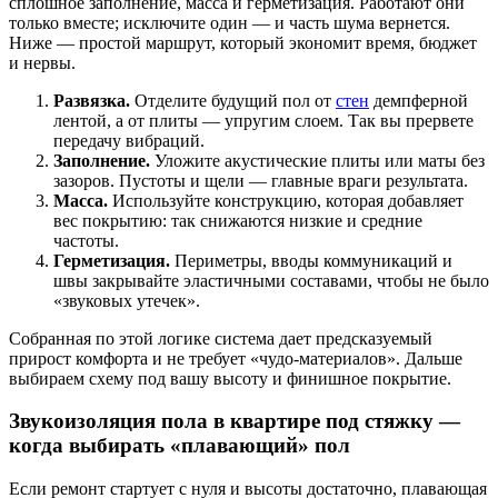
сплошное заполнение, масса и герметизация. Работают они
только вместе; исключите один — и часть шума вернется.
Ниже — простой маршрут, который экономит время, бюджет
и нервы.
Развязка.
Отделите будущий пол от
стен
демпферной
лентой, а от плиты — упругим слоем. Так вы прервете
передачу вибраций.
Заполнение.
Уложите акустические плиты или маты без
зазоров. Пустоты и щели — главные враги результата.
Масса.
Используйте конструкцию, которая добавляет
вес покрытию: так снижаются низкие и средние
частоты.
Герметизация.
Периметры, вводы коммуникаций и
швы закрывайте эластичными составами, чтобы не было
«звуковых утечек».
Собранная по этой логике система дает предсказуемый
прирост комфорта и не требует «чудо-материалов». Дальше
выбираем схему под вашу высоту и финишное покрытие.
Звукоизоляция пола в квартире
под стяжку
—
когда выбирать «плавающий» пол
Если ремонт стартует с нуля и высоты достаточно, плавающая