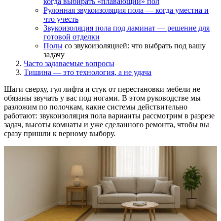
когда выбирать «плавающий» пол
Рулонная звукоизоляция пола — когда уместна и
что учесть
Звукоизоляция пола
под ламинат
— решение для
готовой отделки
Полы
со звукоизоляцией:
что выбрать
под вашу
задачу
Часто задаваемые
вопросы
Тишина — это
технология
, а не удача
Шаги сверху, гул лифта и стук от перестановки мебели не
обязаны звучать у вас под ногами. В этом руководстве мы
разложим по полочкам, какие системы действительно
работают: звукоизоляция пола варианты рассмотрим в разрезе
задач, высоты комнаты и уже сделанного ремонта, чтобы вы
сразу пришли к верному выбору.