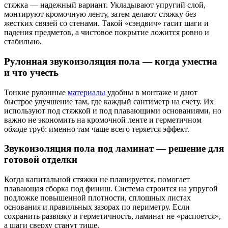
стяжка — надежный вариант. Укладывают упругий слой,
монтируют кромочную ленту, затем делают стяжку без
жестких связей со стенами. Такой «сэндвич» гасит шаги и
падения предметов, а чистовое покрытие ложится ровно и
стабильно.
Рулонная звукоизоляция пола — когда уместна
и
что учесть
Тонкие рулонные
материалы
удобны в монтаже и дают
быстрое улучшение там, где каждый сантиметр на счету. Их
используют под стяжкой и под плавающими основаниями, но
важно не экономить на кромочной ленте и герметичном
обходе труб: именно там чаще всего теряется эффект.
Звукоизоляция пола
под ламинат
— решение для
готовой отделки
Когда капитальной стяжки не планируется, помогает
плавающая сборка под финиш. Система строится на упругой
подложке повышенной плотности, сплошных листах
основания и правильных зазорах по периметру. Если
сохранить развязку и герметичность, ламинат не «распоется»,
а шаги сверху станут тише.