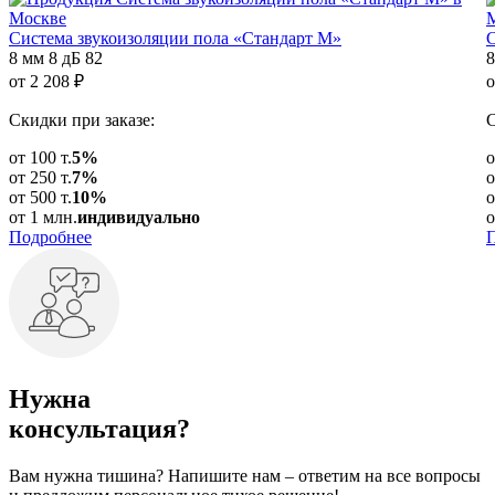
Система звукоизоляции пола «Стандарт М»
С
8 мм
8 дБ
82
8
от
2 208
₽
о
Скидки при заказе:
С
от 100 т.
5%
о
от 250 т.
7%
о
от 500 т.
10%
о
от 1 млн.
индивидуально
о
Подробнее
Нужна
консультация?
Вам нужна тишина? Напишите нам – ответим на все вопросы