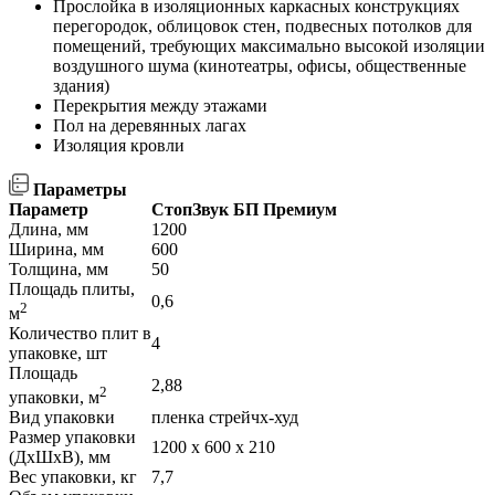
Прослойка в изоляционных каркасных конструкциях
перегородок, облицовок стен, подвесных потолков для
помещений, требующих максимально высокой изоляции
воздушного шума (кинотеатры, офисы, общественные
здания)
Перекрытия между этажами
Пол на деревянных лагах
Изоляция кровли
Параметры
Параметр
СтопЗвук БП Премиум
Длина, мм
1200
Ширина, мм
600
Толщина, мм
50
Площадь плиты,
0,6
2
м
Количество плит в
4
упаковке, шт
Площадь
2,88
2
упаковки, м
Вид упаковки
пленка стрейчх-худ
Размер упаковки
1200 х 600 х 210
(ДхШхВ), мм
Вес упаковки, кг
7,7