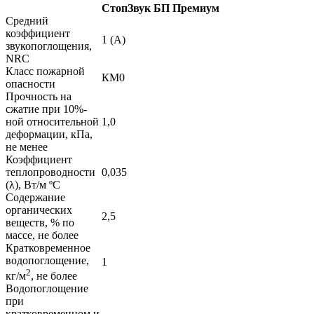
СтопЗвук БП Премиум
Средний
коэффициент
1 (А)
звукопоглощения,
NRC
Класс пожарной
КМ0
опасности
Прочность на
сжатие при 10%-
ной относительной
1,0
деформации, кПа,
не менее
Коэффициент
теплопроводности
0,035
(λ), Вт/м ºС
Содержание
органических
2,5
веществ, % по
массе, не более
Кратковременное
водопоглощение,
1
2
кг/м
, не более
Водопоглощение
при
кратковременном и