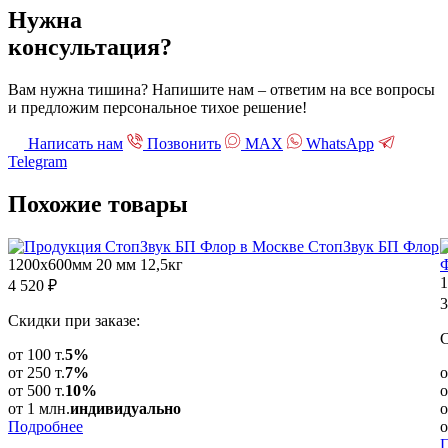
Нужна
консультация?
Вам нужна тишина? Напишите нам – ответим на все вопросы
и предложим персональное тихое решение!
Написать нам
Позвонить
МАХ
WhatsApp
Telegram
Похожие
товары
СтопЗвук БП Флор
1200х600мм
20 мм
12,5кг
4 520
₽
3
Скидки при заказе:
С
от 100 т.
5%
от 250 т.
7%
о
от 500 т.
10%
о
от 1 млн.
индивидуально
о
Подробнее
о