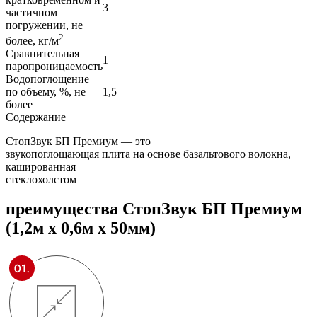
3
частичном
погружении, не
2
более, кг/м
Сравнительная
1
паропроницаемость
Водопоглощение
по объему, %, не
1,5
более
Содержание
СтопЗвук БП Премиум — это
звукопоглощающая плита на основе базальтового волокна,
кашированная
стеклохолстом
преимущества
СтопЗвук БП Премиум
(1,2м х 0,6м х 50мм)