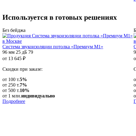
Используется в
готовых решениях
Без бейджа
Б
Cистема звукоизоляции потолка «Премиум М1»
C
96 мм
25 дБ
79
9
от
13 645
₽
о
Скидки при заказе:
С
от 100 т.
5%
о
от 250 т.
7%
о
от 500 т.
10%
о
от 1 млн.
индивидуально
о
Подробнее