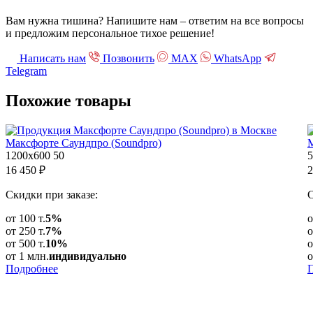
Вам нужна тишина? Напишите нам – ответим на все вопросы
и предложим персональное тихое решение!
Написать нам
Позвонить
МАХ
WhatsApp
Telegram
Похожие
товары
Максфорте Саундпро (Soundpro)
1200х600
50
5
16 450
₽
2
Скидки при заказе:
С
от 100 т.
5%
о
от 250 т.
7%
о
от 500 т.
10%
о
от 1 млн.
индивидуально
о
Подробнее