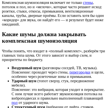
Комплексная шумоизоляция включает не только
стены
,
потолок и пол, но и «мелочи», которые часто решают исход:
розетки, стыки, откосы, примыкания, вентиляционные
каналы, трубы, дверные проёмы. Если оставить хотя бы один
«коридор» для звука, он найдёт его — и результат будет ниже
ожиданий.
Какие шумы должна закрывать
комплексная шумоизоляция
Чтобы понять, что входит в «полный комплект», разберём три
главных типа шума. От этого зависит и выбор схем, и
приоритеты по бюджету.
Воздушный шум
(разговоры соседей, ТВ, музыка).
Пояснение: проходит через стены,
перегородки
и щели,
особенно через розеточные зоны и примыкания.
Ударный шум
(топот сверху, стук, передвижение
мебели).
Пояснение: это вибрация, которая уходит в перекрытие.
С ним лучше всего работает звукоизоляция потолка на
виброподвесах и правильно выполненный плавающий
пол
от ударного шума.
Структурный шум
(вибрации от лифта, стояков,