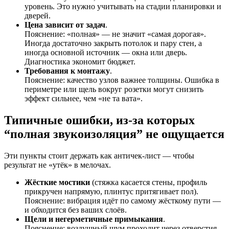
уровень. Это нужно учитывать на стадии планировки и
дверей.
Цена зависит от задач
.
Пояснение: «полная» — не значит «самая дорогая».
Иногда достаточно закрыть потолок и пару стен, а
иногда основной источник — окна или дверь.
Диагностика экономит бюджет.
Требования к монтажу
.
Пояснение: качество узлов важнее толщины. Ошибка в
периметре или щель вокруг розетки могут снизить
эффект сильнее, чем «не та вата».
Типичные ошибки, из-за которых
“полная звукоизоляция” не ощущается
Эти пункты стоит держать как античек-лист — чтобы
результат не «утёк» в мелочах.
Жёсткие мостики
(стяжка касается стены, профиль
прикручен напрямую, плинтус притягивает пол).
Пояснение: вибрация идёт по самому жёсткому пути —
и обходится без ваших слоёв.
Щели и негерметичные примыкания
.
Пояснение: воздушный шум проходит через отверстия