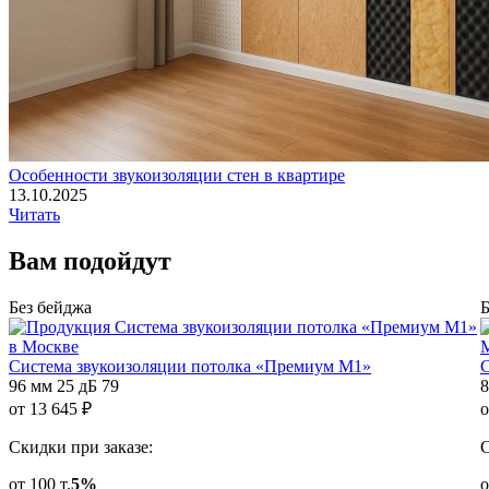
Особенности звукоизоляции стен в квартире
13.10.2025
Читать
Вам
подойдут
Без бейджа
Б
Cистема звукоизоляции потолка «Премиум М1»
C
96 мм
25 дБ
79
8
от
13 645
₽
о
Скидки при заказе:
С
от 100 т.
5%
о