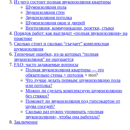
Из чего состоит полная звукоизоляция квартиры
Шумоизоляция
пола
Звукоизоляция
стен
Звукоизоляция
потолка
Шумоизоляция окон и дверей
Вентиляция, коммуникации, розетки, стыки
Порядок работ: как выглядит «полная звукоизоляция» на
практике
Сколько стоит и сколько “съедает” комплексная
шумоизоляция
Типичные ошибки, из-за которых “полная
звукоизоляция” не ощущается
FAQ: часто задаваемые вопросы
Полная звукоизоляция квартиры — это
обязательно стены +
потолок
+ пол?
Что лучше делать первым: шумоизоляцию пола
или потолка?
Можно ли сделать комплексную шумоизоляцию
без стяжки?
Поможет ли звукоизоляция под гипсокартон от
шума соседей?
Сколько раз нужно упоминать «полная
звукоизоляция», чтобы она работала?
Заключение