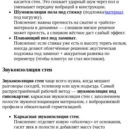
касается стен. Это снижает ударный шум через пол и
уменьшает передачу вибраций в конструкции.
Шумоизоляция пола под стяжку
(подложка/
материал
под нагрузку).
Пояснение: важны прочность на сжатие и «работа»
материала в динамике — слишком мягкое решение
может просесть, а слишком жёсткое даст слабый эффект.
Плавающий пол под ламинат
.
Пояснение: если стяжка уже есть и высоту терять нельзя,
иногда делают облегчённые решения: акустическая
подложка под ламинат + аккуратная развязка по
периметру (чтобы плинтус не стал мостиком).
Звукоизоляция стен
Звукоизоляция стен
чаще всего нужна, когда мешают
разговоры соседей, телевизор или шум подъезда. Самый
распространённый рабочий метод —
звукоизоляция под
гипсокартон
: каркасная звукоизоляция стен с заполнением
полости звукопоглощающим материалом, с виброразвязкой
профиля и обязательной герметизацией.
Каркасная звукоизоляция стен
.
Пояснение: отделяет новую «оболочку» от основания,
гасит звук в полости и добавляет массу (часто