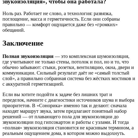
звукоизоляция», чтобы она работала?
Ноль раз. Работает не слово, а технология: развязка,
поглощение, масса и герметичность. Если они собраны
правильно — комфорт ощущается даже без «громких»
обещаний.
Заключение
Полная звукоизоляция
— это комплексная шумоизоляция,
где учитывают не только стены, потолок и пол, но и то, что
обычно забывают: стыки, розетки, вентиляцию, окна, двери и
коммуникации. Сильный результат даёт не «самый толстый
слой», а правильно собранная система без жёстких мостиков и
с аккуратной герметизацией.
Если вы хотите подойти к задаче без лишних трат и
переделок, начните с диагностики источников шума и выбора
приоритетов. В «Сонорика» именно так и делают: сначала
находят маршрут звука, затем предлагают понятный набор
решений — от плавающего пола для звукоизоляции до
звукоизоляции под гипсокартон и работы с узлами. И тогда
«полная» звукоизоляция становится не красивым термином, а
реальным ощущением дома, в котором можно выдохнуть.