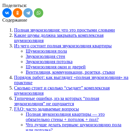
Поделиться:
Содержание
Полная звукоизоляция: что это простыми словами
Какие шумы должна закрывать комплексная
шумоизоляция
Из чего состоит полная звукоизоляция квартиры
Шумоизоляция пола
Звукоизоляция стен
Звукоизоляция потолка
Шумоизоляция окон и дверей
Вентиляция, коммуникации, розетки, стыки
Порядок работ: как выглядит «полная звукоизоляция» на
практике
Сколько стоит и сколько “съедает” комплексная
шумоизоляция
Типичные ошибки, из-за которых “полная
звукоизоляция” не ощущается
FAQ: часто задаваемые вопросы
Полная звукоизоляция квартиры — это
обязательно стены + потолок + пол?
Что лучше делать первым: шумоизоляцию пола
или потолка?