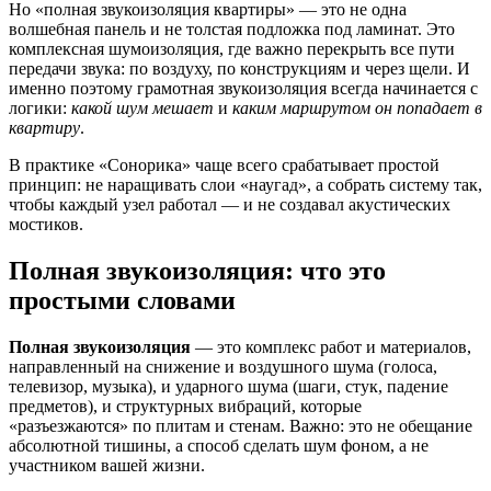
Но «полная звукоизоляция квартиры» — это не одна
волшебная панель и не толстая подложка под ламинат. Это
комплексная шумоизоляция, где важно перекрыть все пути
передачи звука: по воздуху, по конструкциям и через щели. И
именно поэтому грамотная звукоизоляция всегда начинается с
логики:
какой шум мешает
и
каким маршрутом он попадает в
квартиру
.
В практике «Сонорика» чаще всего срабатывает простой
принцип: не наращивать слои «наугад», а собрать систему так,
чтобы каждый узел работал — и не создавал акустических
мостиков.
Полная звукоизоляция: что это
простыми словами
Полная звукоизоляция
— это комплекс работ и материалов,
направленный на снижение и воздушного шума (голоса,
телевизор, музыка), и ударного шума (шаги, стук, падение
предметов), и структурных вибраций, которые
«разъезжаются» по плитам и стенам. Важно: это не обещание
абсолютной тишины, а способ сделать шум фоном, а не
участником вашей жизни.