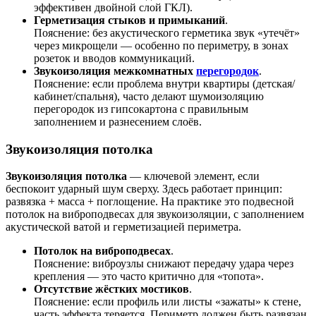
эффективен двойной слой ГКЛ).
Герметизация стыков и примыканий
.
Пояснение: без акустического герметика звук «утечёт»
через микрощели — особенно по периметру, в зонах
розеток и вводов коммуникаций.
Звукоизоляция межкомнатных
перегородок
.
Пояснение: если проблема внутри квартиры (детская/
кабинет/спальня), часто делают шумоизоляцию
перегородок из гипсокартона с правильным
заполнением и разнесением слоёв.
Звукоизоляция потолка
Звукоизоляция потолка
— ключевой элемент, если
беспокоит ударный шум сверху. Здесь работает принцип:
развязка + масса + поглощение. На практике это подвесной
потолок на виброподвесах для звукоизоляции, с заполнением
акустической ватой и герметизацией периметра.
Потолок на виброподвесах
.
Пояснение: виброузлы снижают передачу удара через
крепления — это часто критично для «топота».
Отсутствие жёстких мостиков
.
Пояснение: если профиль или листы «зажаты» к стене,
часть эффекта теряется. Периметр должен быть развязан