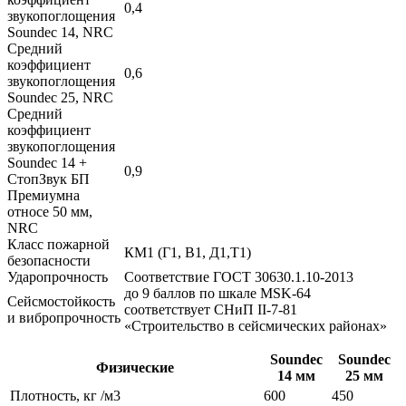
0,4
звукопоглощения
Soundec 14, NRC
Средний
коэффициент
0,6
звукопоглощения
Soundec 25, NRC
Средний
коэффициент
звукопоглощения
Soundec 14 +
0,9
СтопЗвук БП
Премиумна
относе 50 мм,
NRC
Класс пожарной
КМ1 (Г1, В1, Д1,Т1)
безопасности
Ударопрочность
Соответствие ГОСТ 30630.1.10-2013
до 9 баллов по шкале MSK-64
Сейсмостойкость
соответствует СНиП II-7-81
и вибропрочность
«Строительство в сейсмических районах»
Soundec
Soundec
Физические
14 мм
25 мм
Плотность, кг /м3
600
450