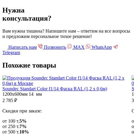
Нужна
консультация?
Вам нужна тишина? Напишите нам – ответим на все вопросы
и предложим персональное тихое решение!
Написать нам
Позвонить
МАХ
WhatsApp
Telegram
Похожие
товары
Soundec Standart Color f1/14 Фаска RAL (1,2 x 0,6м)
S
1200х600мм
14 мм
2 785
₽
3
Скидки при заказе:
С
от 100 т.
5%
о
от 250 т.
7%
о
от 500 т.
10%
о