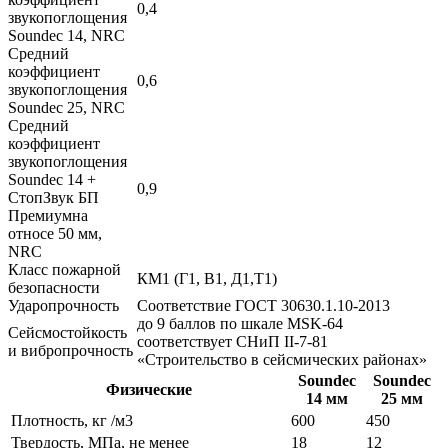
0,4
звукопоглощения
Soundec 14, NRC
Средний
коэффициент
0,6
звукопоглощения
Soundec 25, NRC
Средний
коэффициент
звукопоглощения
Soundec 14 +
0,9
СтопЗвук БП
Премиумна
относе 50 мм,
NRC
Класс пожарной
КМ1 (Г1, В1, Д1,Т1)
безопасности
Ударопрочность
Соответствие ГОСТ 30630.1.10-2013
до 9 баллов по шкале MSK-64
Сейсмостойкость
соответствует СНиП II-7-81
и вибропрочность
«Строительство в сейсмических районах»
Soundec
Soundec
Физические
14 мм
25 мм
Плотность, кг /м3
600
450
Твердость, МПа, не менее
18
12