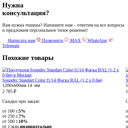
Нужна
консультация?
Вам нужна тишина? Напишите нам – ответим на все вопросы
и предложим персональное тихое решение!
Написать нам
Позвонить
МАХ
WhatsApp
Telegram
Похожие
товары
Soundec Standart Color f1/14 Фаска RAL (1,2 x 0,6м)
S
1200х600мм
14 мм
2 785
₽
1
Скидки при заказе:
С
от 100 т.
5%
о
от 250 т.
7%
о
от 500 т.
10%
о
от 1 млн.
индивидуально
о