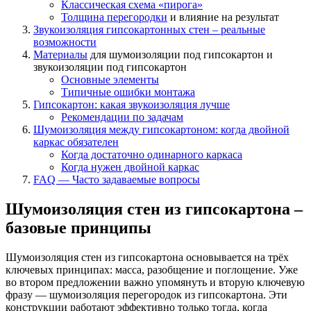
Классическая схема «пирога»
Толщина
перегородки
и влияние на результат
Звукоизоляция гипсокартонных стен – реальные
возможности
Материалы
для шумоизоляции под гипсокартон и
звукоизоляции под гипсокартон
Основные элементы
Типичные ошибки монтажа
Гипсокартон: какая звукоизоляция лучше
Рекомендации по задачам
Шумоизоляция между гипсокартоном: когда двойной
каркас обязателен
Когда достаточно одинарного каркаса
Когда нужен двойной каркас
FAQ — Часто задаваемые вопросы
Шумоизоляция стен из гипсокартона –
базовые принципы
Шумоизоляция стен из гипсокартона основывается на трёх
ключевых принципах: масса, разобщение и поглощение. Уже
во втором предложении важно упомянуть и вторую ключевую
фразу — шумоизоляция перегородок из гипсокартона. Эти
конструкции работают эффективно только тогда, когда