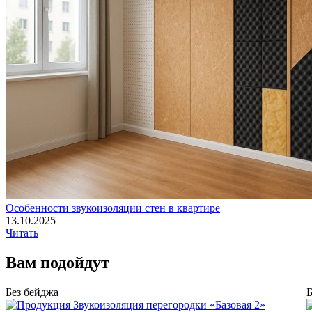
Особенности звукоизоляции стен в квартире
13.10.2025
Читать
Вам
подойдут
Без бейджа
Б