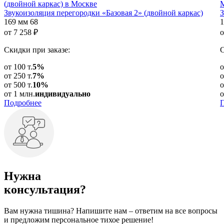
Звукоизоляция перегородки «Базовая 2» (двойной каркас)
З
169 мм
68
1
от
7 258
₽
о
Скидки при заказе:
С
от 100 т.
5%
о
от 250 т.
7%
о
от 500 т.
10%
о
от 1 млн.
индивидуально
о
Подробнее
Нужна
консультация?
Вам нужна тишина? Напишите нам – ответим на все вопросы
и предложим персональное тихое решение!