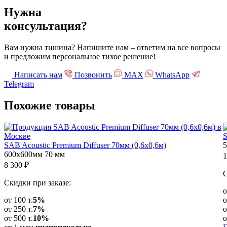
Нужна
консультация?
Вам нужна тишина? Напишите нам – ответим на все вопросы
и предложим персональное тихое решение!
Написать нам
Позвонить
МАХ
WhatsApp
Telegram
Похожие
товары
S
SAB Acoustic Premium Diffuser 70мм (0,6х0,6м)
600х600мм
70 мм
1
8 300
₽
С
Скидки при заказе:
о
от 100 т.
5%
о
от 250 т.
7%
о
от 500 т.
10%
о