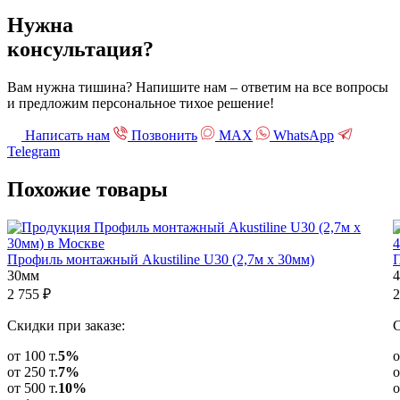
Нужна
консультация?
Вам нужна тишина? Напишите нам – ответим на все вопросы
и предложим персональное тихое решение!
Написать нам
Позвонить
МАХ
WhatsApp
Telegram
Похожие
товары
Профиль монтажный Akustiline U30 (2,7м х 30мм)
П
30мм
4
2 755
₽
2
Скидки при заказе:
С
от 100 т.
5%
о
от 250 т.
7%
о
от 500 т.
10%
о