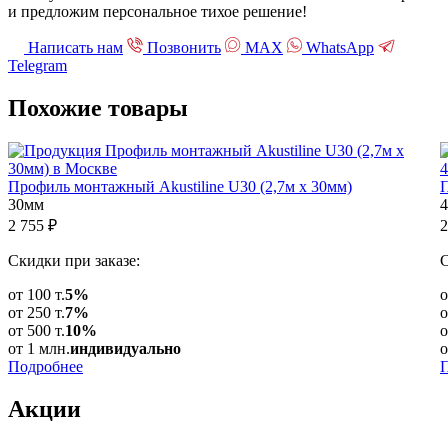
и предложим персональное тихое решение!
Написать нам
Позвонить
МАХ
WhatsApp
Telegram
Похожие
товары
Профиль монтажный Akustiline U30 (2,7м х 30мм)
П
30мм
4
2 755
₽
2
Скидки при заказе:
С
от 100 т.
5%
о
от 250 т.
7%
о
от 500 т.
10%
о
от 1 млн.
индивидуально
о
Подробнее
Акции