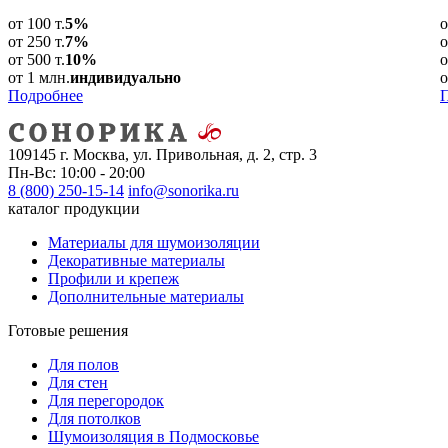
от 100 т.
5%
о
от 250 т.
7%
о
от 500 т.
10%
о
от 1 млн.
индивидуально
о
Подробнее
109145 г. Москва, ул. Привольная, д. 2, стр. 3
Пн-Вс: 10:00 - 20:00
8 (800) 250-15-14
info@sonorika.ru
каталог продукции
Материалы для шумоизоляции
Декоративные материалы
Профили и крепеж
Дополнительные материалы
Готовые решения
Для полов
Для стен
Для перегородок
Для потолков
Шумоизоляция в Подмосковье