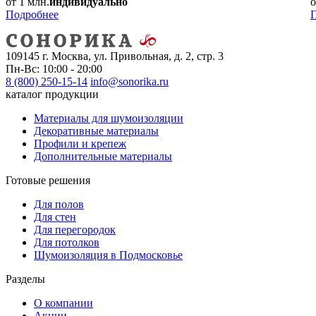
от 1 млн.
индивидуально
о
Подробнее
109145 г. Москва, ул. Привольная, д. 2, стр. 3
Пн-Вс: 10:00 - 20:00
8 (800) 250-15-14
info@sonorika.ru
каталог продукции
Материалы для шумоизоляции
Декоративные материалы
Профили и крепеж
Дополнительные материалы
Готовые решения
Для полов
Для стен
Для перегородок
Для потолков
Шумоизоляция в Подмосковье
Разделы
О компании
Акции