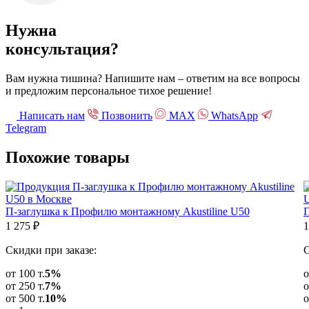
Нужна
консультация?
Вам нужна тишина? Напишите нам – ответим на все вопросы
и предложим персональное тихое решение!
Написать нам
Позвонить
МАХ
WhatsApp
Telegram
Похожие
товары
П-заглушка к Профилю монтажному Akustiline U50
П
1 275
₽
1
Скидки при заказе:
С
от 100 т.
5%
о
от 250 т.
7%
о
от 500 т.
10%
о