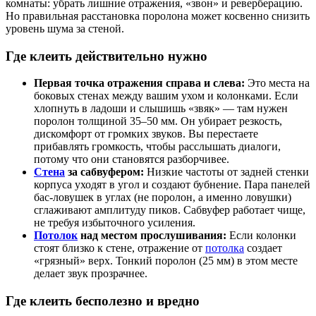
комнаты: убрать лишние отражения, «звон» и реверберацию.
Но правильная расстановка поролона может косвенно снизить
уровень шума за стеной.
Где клеить действительно нужно
Первая точка отражения справа и слева:
Это места на
боковых стенах между вашим ухом и колонками. Если
хлопнуть в ладоши и слышишь «звяк» — там нужен
поролон толщиной 35–50 мм. Он убирает резкость,
дискомфорт от громких звуков. Вы перестаете
прибавлять громкость, чтобы расслышать диалоги,
потому что они становятся разборчивее.
Стена
за сабвуфером:
Низкие частоты от задней стенки
корпуса уходят в угол и создают бубнение. Пара панелей
бас-ловушек в углах (не поролон, а именно ловушки)
сглаживают амплитуду пиков. Сабвуфер работает чище,
не требуя избыточного усиления.
Потолок
над местом прослушивания:
Если колонки
стоят близко к стене, отражение от
потолка
создает
«грязный» верх. Тонкий поролон (25 мм) в этом месте
делает звук прозрачнее.
Где клеить бесполезно и вредно