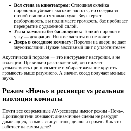
Вся стена за кинотеатром:
Сплошная оклейка
поролоном убивает высокие частоты, но соседям за
стеной становится только хуже. Звук теряет
разборчивость, вы поднимаете громкость, бас пробивает
перекрытие с удвоенной силой.
Углы комнаты без бас-ловушек:
Тонкий поролон в
углу — декорация. Низкие частоты он не ловит.
Дверь в соседнюю комнату:
Поролон на двери не дает
звукоизоляции. Нужен массивный щит с уплотнителем.
Акустический поролон — это инструмент настройки, а не
изоляции. Правильно расставленный, он снижает
утомляемость при просмотре и убирает желание крутить
громкость выше разумного. А значит, сосед получает меньше
звука.
Режим «Ночь» в ресивере vs реальная
изоляция комнаты
Почти все современные AV-ресиверы имеют режим «Ночь».
Производители обещают: динамичные сцены не разбудят
домочадцев, взрывы станут тише, диалоги громче. Как это
работает на самом деле?