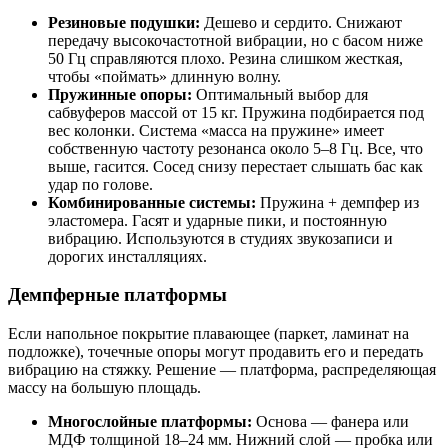
Резиновые подушки:
Дешево и сердито. Снижают
передачу высокочастотной вибрации, но с басом ниже
50 Гц справляются плохо. Резина слишком жесткая,
чтобы «поймать» длинную волну.
Пружинные опоры:
Оптимальный выбор для
сабвуферов массой от 15 кг. Пружина подбирается под
вес колонки. Система «масса на пружине» имеет
собственную частоту резонанса около 5–8 Гц. Все, что
выше, гасится. Сосед снизу перестает слышать бас как
удар по голове.
Комбинированные системы:
Пружина + демпфер из
эластомера. Гасят и ударные пики, и постоянную
вибрацию. Используются в студиях звукозаписи и
дорогих инсталляциях.
Демпферные платформы
Если напольное покрытие плавающее (паркет, ламинат на
подложке), точечные опоры могут продавить его и передать
вибрацию на стяжку. Решение — платформа, распределяющая
массу на большую площадь.
Многослойные платформы:
Основа — фанера или
МДФ толщиной 18–24 мм. Нижний слой — пробка или