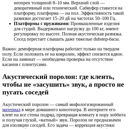
неопрен толщиной 8–10 мм. Верхний слой —
декоративный или технический. Сабвуфер ставится на
платформу, платформа — на пол. Эффективность такой
развязки достигает 15–20 дБ на частотах 50–100 Гц.
Платформы с пружинами:
Промышленные изделия
для студий. Выдерживают нагрузку до 100 кг, имеют
регулировку по высоте. Полная акустическая развязка.
Сосед перестает слышать даже тяжелые dubstep-басы.
Важно: демпферная платформа работает только на твердом
полу. Если положить ее на ковролин, эффект снизится вдвое.
Если на ламинат — необходима проверка на отсутствие
касания с плинтусами.
Акустический поролон: где клеить,
чтобы не «засушить» звук, а просто не
пугать соседей
Акустический поролон — самый мифологизированный
материал
в мире домашнего кинотеатра. В интернете его
клеят на все стены подряд, превращая комнату в нору хоббита
и получая глухой, «ватный» звук. Поролон не предназначен
для изоляции соседей. Его задача — коррекция акустики