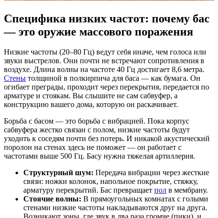
Специфика низких частот: почему бас
— это оружие массового поражения
Низкие частоты (20–80 Гц) ведут себя иначе, чем голоса или
звуки выстрелов. Они почти не встречают сопротивления в
воздухе. Длина волны на частоте 40 Гц достигает 8,6 метра.
Стены
толщиной в полкирпича для баса — как бумага. Он
огибает преграды, проходит через перекрытия, передается по
арматуре и стоякам. Вы слышите не сам сабвуфер, а
конструкцию вашего дома, которую он раскачивает.
Борьба с басом — это борьба с вибрацией. Пока корпус
сабвуфера жестко связан с полом, низкие частоты будут
уходить к соседям почти без потерь. И никакой акустический
поролон на стенах здесь не поможет — он работает с
частотами выше 500 Гц. Басу нужна тяжелая артиллерия.
Структурный шум:
Передача вибрации через жесткие
связи: ножки колонок, напольное покрытие, стяжку,
арматуру перекрытий. Бас превращает
пол
в мембрану.
Стоячие волны:
В прямоугольных комнатах с голыми
стенами низкие частоты накладываются друг на друга.
Возникают зоны, где звук в два раза громче (пики), и