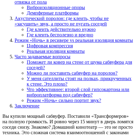
отвязка от
пола
Виброизоляционные опоры
Демпферные платформы
Акустический поролон: где клеить, чтобы не
«засушить» звук, а просто не пугать соседей
Где клеить действительно нужно
Где клеить бесполезно и вредно
Режим «Ночь» в ресивере vs реальная изоляция комнаты
Цифровая компрессия
Реальная изоляция комнаты
Часто задаваемые вопросы
Поможет ли ковер на стене от шума сабвуфера для
соседей?
Можно ли поставить сабвуфер на поролон?
У меня сателлиты стоят на полках, прикрученных
к стене. Это плохо?
Что эффективнее: второй слой гипсокартона или
виброплатформа под сабвуфер?
Режим «Ночь» сильно портит звук?
Заключение
Вы купили мощный сабвуфер. Поставили «Трансформеров»
на полную громкость. И ровно через 15 минут в дверь ломятся
соседи снизу. Знакомо? Домашний кинотеатр — это не просто
техника. Это сложная система взаимоотношений с законами