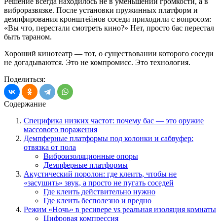
Решение всегда находилось не в уменьшении громкости, а в
виброразвязке. После установки пружинных платформ и
демпфирования кронштейнов соседи приходили с вопросом:
«Вы что, перестали смотреть кино?» Нет, просто бас перестал
быть тараном.
Хороший кинотеатр — тот, о существовании которого соседи
не догадываются. Это не компромисс. Это технология.
Поделиться:
Содержание
Специфика низких частот: почему бас — это оружие
массового поражения
Демпферные платформы под колонки и сабвуфер:
отвязка от пола
Виброизоляционные опоры
Демпферные платформы
Акустический поролон: где клеить, чтобы не
«засушить» звук, а просто не пугать соседей
Где клеить действительно нужно
Где клеить бесполезно и вредно
Режим «Ночь» в ресивере vs реальная изоляция комнаты
Цифровая компрессия