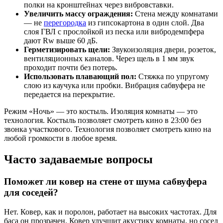
полки на кронштейнах через вибровставки.
Увеличить массу ограждения:
Стена между комнатами
— не
перегородка
из гипсокартона в один слой. Два
слоя ГВЛ с прослойкой из песка или вибродемпфера
дают Rw выше 60 дБ.
Герметизировать щели:
Звукоизоляция двери, розеток,
вентиляционных каналов. Через щель в 1 мм звук
проходит почти без потерь.
Использовать плавающий пол:
Стяжка по упругому
слою из каучука или пробки. Вибрация сабвуфера не
передается на перекрытие.
Режим «Ночь» — это костыль. Изоляция комнаты — это
технология. Костыль позволяет смотреть кино в 23:00 без
звонка участкового. Технология позволяет смотреть кино на
любой громкости в любое время.
Часто задаваемые вопросы
Поможет ли ковер на стене от шума сабвуфера
для соседей?
Нет. Ковер, как и поролон, работает на высоких частотах. Для
баса он прозрачен. Ковер улучшит акустику комнаты, но сосед