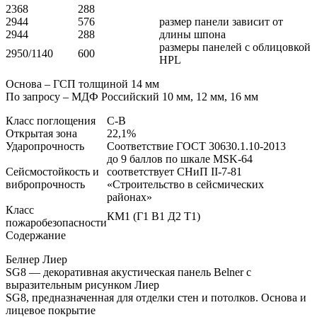
2368
288
2944
576
размер панели зависит от
2944
288
длины шпона
размеры панелей с облицовкой
2950/1140
600
HPL
Основа – ГСП толщиной 14 мм
По запросу – МДФ Российский 10 мм, 12 мм, 16 мм
Класс поглощения
C-B
Открытая зона
22,1%
Ударопрочность
Соответствие ГОСТ 30630.1.10-2013
до 9 баллов по шкале MSK-64
Сейсмостойкость и
соответствует СНиП II-7-81
вибропрочность
«Строительство в сейсмических
районах»
Класс
КМ1 (Г1 В1 Д2 Т1)
пожаробезопасности
Содержание
Белнер Лиер
SG8 — декоративная акустическая панель Belner с
выразительным рисунком Лиер
SG8, предназначенная для отделки стен и потолков. Основа и
лицевое покрытие