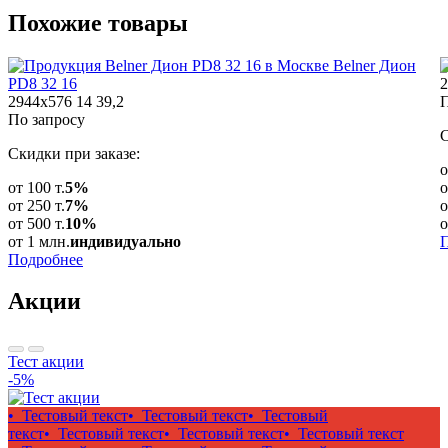
Похожие
товары
Belner Дион
PD8 32 16
2
2944x576
14
39,2
П
По запросу
С
Скидки при заказе:
о
от 100 т.
5%
о
от 250 т.
7%
о
от 500 т.
10%
о
от 1 млн.
индивидуально
Подробнее
Акции
Тест акции
-5%
• Тестовый текст
• Тестовый текст
• Тестовый
текст
• Тестовый текст
• Тестовый текст
• Тестовый текст