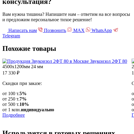
консультация?
Вам нужна тишина? Напишите нам – ответим на все вопросы
и предложим персональное тихое решение!
Написать нам
Позвонить
МАХ
WhatsApp
Telegram
Похожие
товары
Звукоизол 2ФТ 80
4500х1200мм
24 мм
17 330
₽
1
Скидки при заказе:
С
от 100 т.
5%
о
от 250 т.
7%
о
от 500 т.
10%
о
от 1 млн.
индивидуально
о
Подробнее
Используется в
готовых решениях