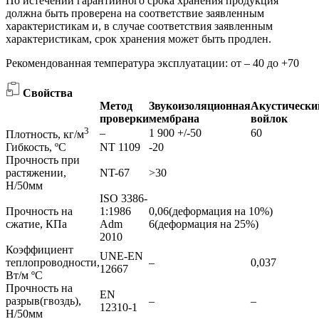
По истечении гарантийного срока хранения продукция
должна быть проверена на соответствие заявленным
характеристикам и, в случае соответствия заявленным
характеристикам, срок хранения может быть продлен.
Рекомендованная температура эксплуатации: от – 40 до +70
Свойства
Метод
Звукоизоляционная
Акустически
проверки
мембрана
войлок
3
–
1 900 +/-50
60
Плотность, кг/м
Гибкость, ºС
NT 1109
-20
Прочность при
растяжении,
NT-67
>30
Н/50мм
ISO 3386-
Прочность на
1:1986
0,06(деформация на 10%)
сжатие, КПа
Adm
6(деформация на 25%)
2010
Коэффициент
UNE-EN
теплопроводности,
–
0,037
12667
Вт/м ºС
Прочность на
EN
разрыв(гвоздь),
–
–
12310-1
Н/50мм