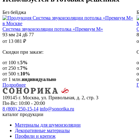
Без бейджа
Б
Cистема звукоизоляции потолка «Премиум М»
C
93 мм
24 дБ
77
8
от
13 081
₽
о
Скидки при заказе:
С
от 100 т.
5%
о
от 250 т.
7%
о
от 500 т.
10%
о
от 1 млн.
индивидуально
о
Подробнее
109145 г. Москва, ул. Привольная, д. 2, стр. 3
Пн-Вс: 10:00 - 20:00
8 (800) 250-15-14
info@sonorika.ru
каталог продукции
Материалы для шумоизоляции
Декоративные материалы
Профили и крепеж