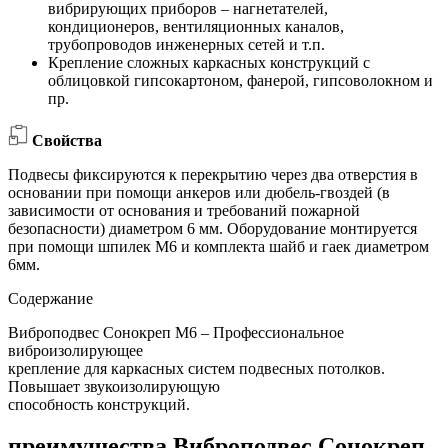
вибрирующих приборов – нагнетателей,
кондиционеров, вентиляционных каналов,
трубопроводов инженерных сетей и т.п.
Крепление сложных каркасных конструкций с
облицовкой гипсокартоном, фанерой, гипсоволокном и
пр.
Свойства
Подвесы фиксируются к перекрытию через два отверстия в
основании при помощи анкеров или дюбель-гвоздей (в
зависимости от основания и требований пожарной
безопасности) диаметром 6 мм. Оборудование монтируется
при помощи шпилек М6 и комплекта шайб и гаек диаметром
6мм.
Содержание
Виброподвес Сонокреп М6 – Профессиональное
виброизолирующее
крепление для каркасных систем подвесных потолков.
Повышает звукоизолирующую
способность конструкций.
преимущества
Виброподвес Сонокреп