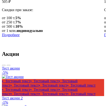
505
₽
1
Скидки при заказе:
С
от 100 т.
5%
о
от 250 т.
7%
о
от 500 т.
10%
о
от 1 млн.
индивидуально
о
Подробнее
Акции
Тест акции
-5%
• Тестовый текст
• Тестовый текст
• Тестовый
текст
• Тестовый текст
• Тестовый текст
• Тестовый текст
• Тестовый текст
• Тестовый текст
• Тестовый
текст
• Тестовый текст
• Тестовый текст
• Тестовый текст
Тест акции 2
-1%