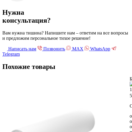
Нужна
консультация?
Вам нужна тишина? Напишите нам – ответим на все вопросы
и предложим персональное тихое решение!
Написать нам
Позвонить
МАХ
WhatsApp
Telegram
Похожие
товары
Б
5
С
о
о
о
о