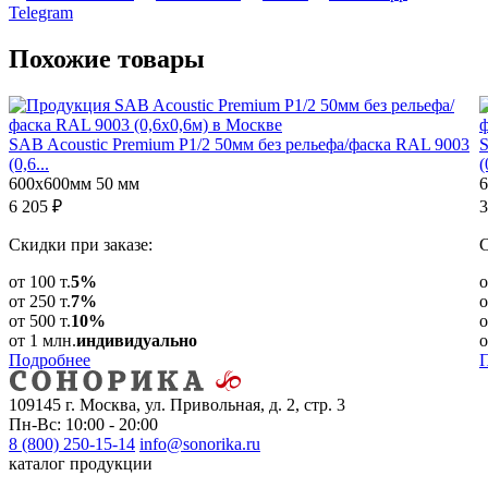
Telegram
Похожие
товары
SAB Acoustic Premium P1/2 50мм без рельефа/фаска RAL 9003
S
(0,6...
(
600х600мм
50 мм
6 205
₽
3
Скидки при заказе:
С
от 100 т.
5%
о
от 250 т.
7%
о
от 500 т.
10%
о
от 1 млн.
индивидуально
о
Подробнее
109145 г. Москва, ул. Привольная, д. 2, стр. 3
Пн-Вс: 10:00 - 20:00
8 (800) 250-15-14
info@sonorika.ru
каталог продукции