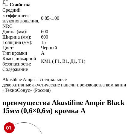
Свойства
Средний
коэффициент
0,85-1,00
звукопоглощения,
NRC
Длина (мм):
600
Ширина (мм):
600
Толщина (мм):
15
Цвет:
Черный
Тип кромки
A
Класс пожарной
КМ1 ( Г1, В1, Д1, Т1)
безопасности:
Содержание
Akustiline Ampir – специальные
декоративные акустические панели производства компании
«ТехноСонус» (Россия)
преимущества
Akustiline Ampir Black
15мм (0,6×0,6м) кромка А