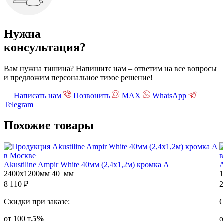
Нужна
консультация?
Вам нужна тишина? Напишите нам – ответим на все вопросы
и предложим персональное тихое решение!
Написать нам
Позвонить
МАХ
WhatsApp
Telegram
Похожие
товары
Akustiline Ampir White 40мм (2,4x1,2м) кромка А
A
2400x1200мм
40 мм
8 110
₽
2
Скидки при заказе:
С
от 100 т.
5%
о