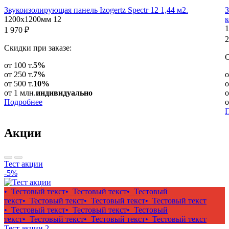
Звукоизолирующая панель Izogertz Spectr 12 1,44 м2.
З
1200x1200мм
12
к
1 970
₽
2
Скидки при заказе:
С
от 100 т.
5%
от 250 т.
7%
о
от 500 т.
10%
о
от 1 млн.
индивидуально
о
Подробнее
о
Акции
Тест акции
-5%
• Тестовый текст
• Тестовый текст
• Тестовый
текст
• Тестовый текст
• Тестовый текст
• Тестовый текст
• Тестовый текст
• Тестовый текст
• Тестовый
текст
• Тестовый текст
• Тестовый текст
• Тестовый текст
Тест акции 2